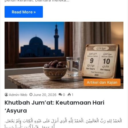
Read More »
Artikel dan Kajian
Admin-Web
June 20, 2026
0
1
Khutbah Jum’at: Keutamaan Hari
‘Asyura
.الْحَمْدُ لِلهِ رَبِّ الْعَالَمِيْنَ .الْحَمْدُ لِلَّهِ الَّذِي أَنزَلَ عَلَى عَبْدِهِ الْكِتَابَ وَلَمْ يَجْعَل
لَّهُ عِوَجَا . قَيِّماً لِّيُنذِرَ بَأْساً شَدِيداً…