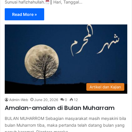
Sunusi hafizhahullah.
┃ Hari, Tanggal…
Read More »
Artikel dan Kajian
Admin-Web
June 20, 2026
0
12
Amalan-amalan di Bulan Muharram
BULAN MUHARROM Sebagian masyarakat masih meyakini bila
bulan Muharrom tiba, maka pertanda telah datang bulan yang
penuh keramat. Diantara mereka…