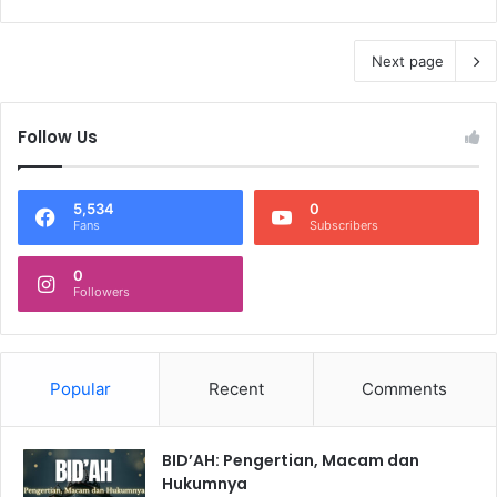
Next page
Follow Us
5,534
0
Fans
Subscribers
0
Followers
Popular
Recent
Comments
BID’AH: Pengertian, Macam dan
Hukumnya