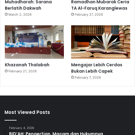
Muhadharah: Sarana
Ramadhan Mubarak Ceria
d
Berlatih Dakwah
TA Al-Faruq Karanglewas
r
March 2, 2026
February 27, 2026
e
s
s
Khazanah Thalabah
Mengajar Lebih Cerdas
Bukan Lebih Capek
February 21, 2026
February 7, 2026
Most Viewed Posts
February 4, 2026
BID’AH: Pengertian, Macam dan Hukumnya