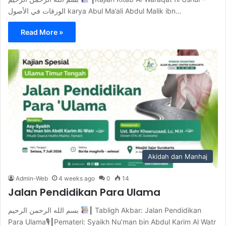
الورقات في الأصول karya Abul Ma’ali Abdul Malik ibn…
Read More »
Akidah dan Manhaj
Admin-Web
4 weeks ago
0
14
Jalan Pendidikan Para Ulama
بسم الله الرحمن الرحيم
┃ Tabligh Akbar: Jalan Pendidikan
Para Ulama🎙┃Pemateri: Syaikh Nu’man bin Abdul Karim Al Watr