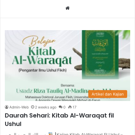
We
bsi
te
Artikel dan Kajian
Admin-Web
2 weeks ago
0
17
Daurah Sehari: Kitab Al-Waraqat fil
Ushul
بسم الله الرحمن الرحيم
┃Kajian Kitab Al-Waraqat fil Ushul –