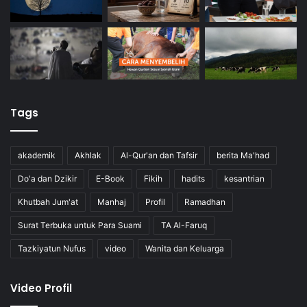
Tags
akademik
Akhlak
Al-Qur'an dan Tafsir
berita Ma'had
Do'a dan Dzikir
E-Book
Fikih
hadits
kesantrian
Khutbah Jum'at
Manhaj
Profil
Ramadhan
Surat Terbuka untuk Para Suami
TA Al-Faruq
Tazkiyatun Nufus
video
Wanita dan Keluarga
Video Profil