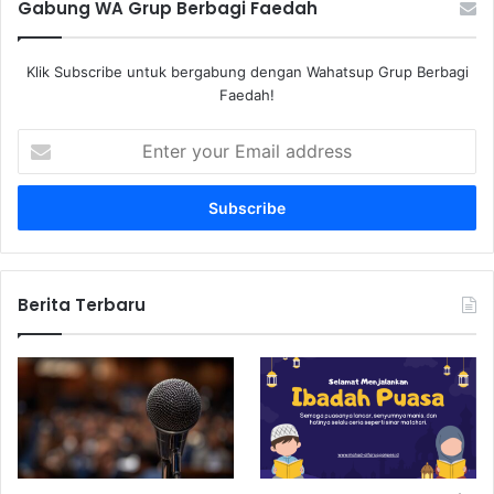
Gabung WA Grup Berbagi Faedah
Klik Subscribe untuk bergabung dengan Wahatsup Grup Berbagi
Faedah!
E
n
t
e
r
y
o
u
Berita Terbaru
r
E
m
a
i
l
a
d