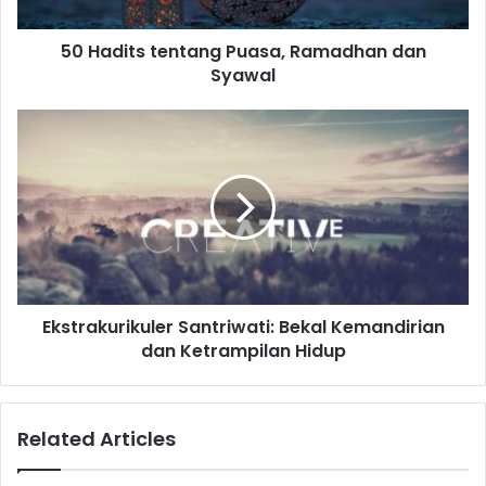
50 Hadits tentang Puasa, Ramadhan dan
Syawal
Ekstrakurikuler
Santriwati:
Bekal
Kemandirian
dan
Ketrampilan
Hidup
Ekstrakurikuler Santriwati: Bekal Kemandirian
dan Ketrampilan Hidup
Related Articles