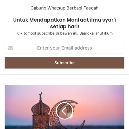
Gabung Whatsup Berbagi Faedah
Untuk Mendapatkan Manfaat ilmu syar'i
setiap hari!
Klik tombol subscribe di bawah ini. Baarokallahufiikum
Enter
your
Email
address
50
Hadits
tentang
Puasa,
Ramadhan
dan
Syawal