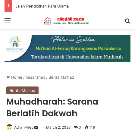
Menjadi Muslim yang Bermanfaat
Menu
Se
Home
/
Kesantrian
/
Berita Ma'had
Berita Ma'had
Muhadharah: Sarana
Berlatih Dakwah
Send
Admin-Web
March 2, 2026
0
119
an