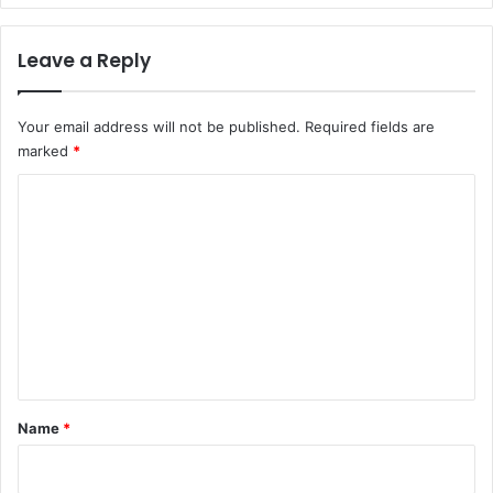
Leave a Reply
Your email address will not be published.
Required fields are
marked
*
C
o
m
m
e
n
t
*
Name
*