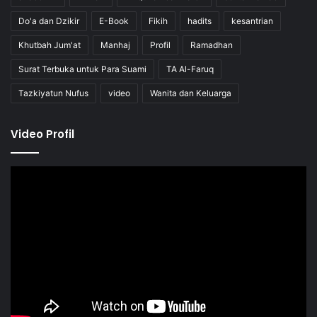
Do'a dan Dzikir
E-Book
Fikih
hadits
kesantrian
Khutbah Jum'at
Manhaj
Profil
Ramadhan
Surat Terbuka untuk Para Suami
TA Al-Faruq
Tazkiyatun Nufus
video
Wanita dan Keluarga
Video Profil