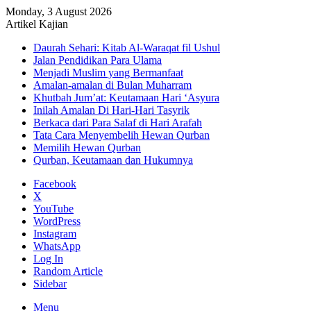
Monday, 3 August 2026
Artikel Kajian
Daurah Sehari: Kitab Al-Waraqat fil Ushul
Jalan Pendidikan Para Ulama
Menjadi Muslim yang Bermanfaat
Amalan-amalan di Bulan Muharram
Khutbah Jum’at: Keutamaan Hari ‘Asyura
Inilah Amalan Di Hari-Hari Tasyrik
Berkaca dari Para Salaf di Hari Arafah
Tata Cara Menyembelih Hewan Qurban
Memilih Hewan Qurban
Qurban, Keutamaan dan Hukumnya
Facebook
X
YouTube
WordPress
Instagram
WhatsApp
Log In
Random Article
Sidebar
Menu