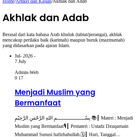
Home
/
Artikel dan Kajian
/
Akhlak dan Adab
Akhlak dan Adab
Berasal dari kata bahasa Arab khuluk (tabiat/perangai), akhlak
mencakup perilaku baik (karimah) maupun buruk (mazmumah)
yang didasarkan pada ajaran Islam.
Jul
- 2026 -
7 July
Admin-Web
0
17
Menjadi Muslim yang
Bermanfaat
بِسْــــــــــــــــــمِ اللهِ الرَّحْمَنِ الرَّحِيْمِ 📚┃ Materi : Menjadi
Muslim yang Bermanfaat🎙┃ Pemateri : Ustadz Dzuqarnain
Muhammad Sunusi hafizhahullah.🗓️┃ Hari, Tanggal…