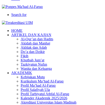
Search for
HOME
ARTIKEL DAN KAJIAN
Al-Qur’an dan Hadits
Akidah dan Manhaj
Akhlak dan Adab
Do’a dan Dzikir
Fikih
Khutbah Jum’at
Tazkiyatun Nufus
Wanita dan Keluarga
AKADEMIK
Kebijakan Mutu
Kurikulum Ma’had Al-Faruq
Profil Ma’had Al-Faruq
Profil Salafiyah Ula
Profil Tarbiyatul Athfal Al-Faruq
Kalender Akademik 2025/2026
Akreditasi Universitas Islam Madinah