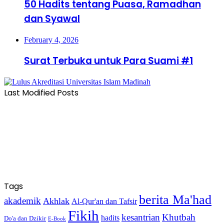
50 Hadits tentang Puasa, Ramadhan
dan Syawal
February 4, 2026
Surat Terbuka untuk Para Suami #1
Last Modified Posts
Tags
berita Ma'had
akademik
Akhlak
Al-Qur'an dan Tafsir
Fikih
kesantrian
Khutbah
hadits
Do'a dan Dzikir
E-Book