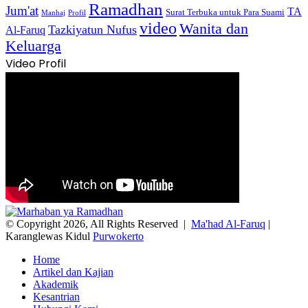
Ramadhan
Jum'at
TA
Surat Terbuka untuk Para Suami
Manhaj
Profil
video
Wanita dan
Tazkiyatun Nufus
Al-Faruq
Keluarga
Video Profil
© Copyright 2026, All Rights Reserved |
Ma'had Al-Faruq
|
Karanglewas Kidul
Purwokerto
Home
Artikel dan Kajian
Akademik
Kesantrian