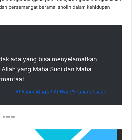
 dan bersemangat beramal sholih dalam kehidupan
Tidak ada yang bisa menyelamatkan
ali Allah yang Maha Suci dan Maha
rmanfaat.
Al Imam Muqbil Al Waad’i rahimahullah
*****