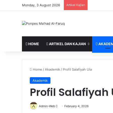
Monday, 3 August 2026
Artikel Kajian
HOME
ARTIKEL DAN KAJIAN
AKADEM
Home
/
Akademik
/
Profil Salafiyah Ula
Akademik
Profil Salafiyah
Send
Admin-Web
February 4, 2026
an