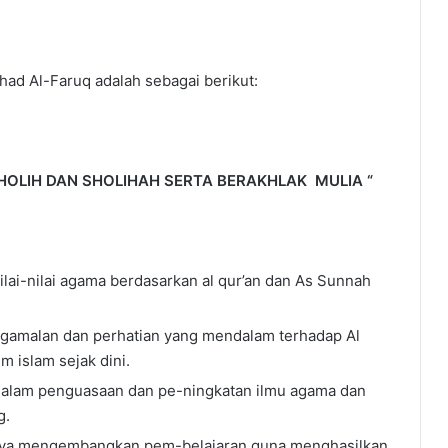
had Al-Faruq adalah sebagai berikut:
OLIH DAN SHOLIHAH SERTA BERAKHLAK MULIA “
lai-nilai agama berdasarkan al qur’an dan As Sunnah
amalan dan perhatian yang mendalam terhadap Al
 islam sejak dini.
dalam penguasaan dan pe-ningkatan ilmu agama dan
g.
aya mengembangkan pem-belajaran guna menghasilkan