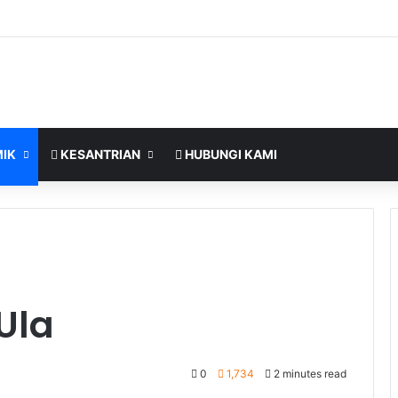
IK
KESANTRIAN
HUBUNGI KAMI
 Ula
0
1,734
2 minutes read