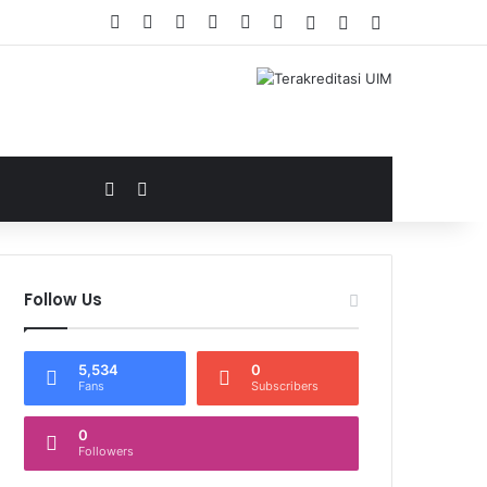
Facebook
X
YouTube
WordPress
Instagram
WhatsApp
Log In
Random Article
Sidebar
Log In
Random Article
Follow Us
5,534
0
Fans
Subscribers
0
Followers