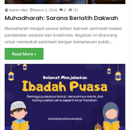
Admin-Web
March 2, 2026
0
121
Muhadharah: Sarana Berlatih Dakwah
Muhadharah menjadi sarana latihan dakwah santriwati melalui
pendekatan edukasi dan kreativitas. Kegiatan ini dirancang
untuk membekali santriwati dengan kemampuan public…
Read More »