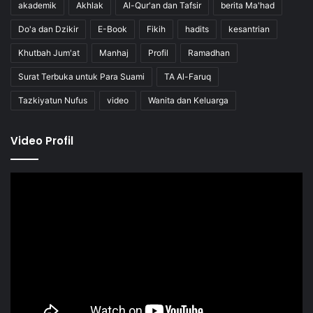
akademik
Akhlak
Al-Qur'an dan Tafsir
berita Ma'had
Do'a dan Dzikir
E-Book
Fikih
hadits
kesantrian
Khutbah Jum'at
Manhaj
Profil
Ramadhan
Surat Terbuka untuk Para Suami
TA Al-Faruq
Tazkiyatun Nufus
video
Wanita dan Keluarga
Video Profil