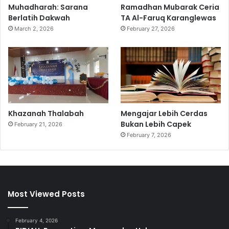
d
Muhadharah: Sarana
Ramadhan Mubarak Ceria
d
Berlatih Dakwah
TA Al-Faruq Karanglewas
r
March 2, 2026
February 27, 2026
e
s
s
Khazanah Thalabah
Mengajar Lebih Cerdas
Bukan Lebih Capek
February 21, 2026
February 7, 2026
Most Viewed Posts
February 4, 2026