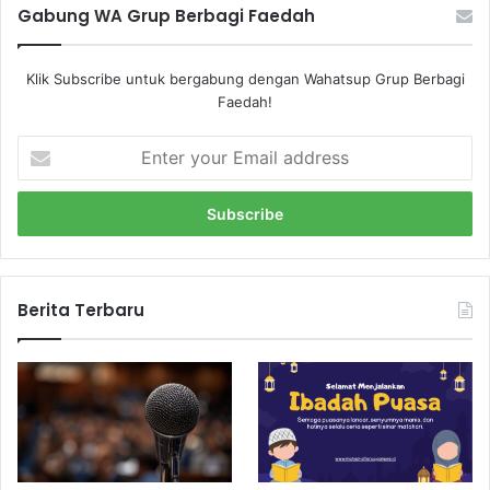
Gabung WA Grup Berbagi Faedah
Klik Subscribe untuk bergabung dengan Wahatsup Grup Berbagi
Faedah!
E
n
t
e
r
y
o
u
Berita Terbaru
r
E
m
a
i
l
a