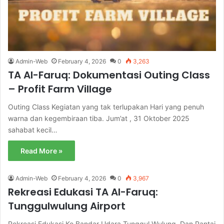
Admin-Web
February 4, 2026
0
3,263
TA Al-Faruq: Dokumentasi Outing Class
– Profit Farm Village
Outing Class Kegiatan yang tak terlupakan Hari yang penuh
warna dan kegembiraan tiba. Jum’at , 31 Oktober 2025
sahabat kecil…
Read More »
Admin-Web
February 4, 2026
0
3,967
Rekreasi Edukasi TA Al-Faruq:
Tunggulwulung Airport
Rekreasi Edukasi Ke Bandar Udara Tunggul Wulung Dan Pantai