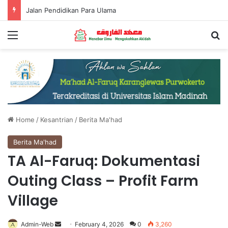
Menjadi Muslim yang Bermanfaat
Menu
S
Home
/
Kesantrian
/
Berita Ma'had
Berita Ma'had
TA Al-Faruq: Dokumentasi
Outing Class – Profit Farm
Village
Admin-Web
Send
February 4, 2026
0
3,260