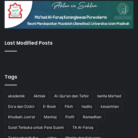
Last Modified Posts
Tags
akademik
Akhlak
Al-Qur'an dan Tafsir
berita Ma'had
Do'a dan Dzikir
E-Book
Fikih
hadits
kesantrian
Khutbah Jum'at
Manhaj
Profil
Ramadhan
Surat Terbuka untuk Para Suami
TA Al-Faruq
Tazkiyatun Nufus
video
Wanita dan Keluarga