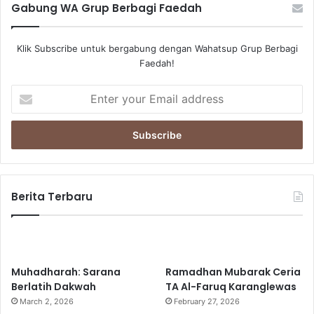
Gabung WA Grup Berbagi Faedah
Klik Subscribe untuk bergabung dengan Wahatsup Grup Berbagi
Faedah!
E
n
t
e
r
y
o
u
Berita Terbaru
r
E
m
a
i
Muhadharah: Sarana
Ramadhan Mubarak Ceria
l
Berlatih Dakwah
TA Al-Faruq Karanglewas
a
March 2, 2026
February 27, 2026
d