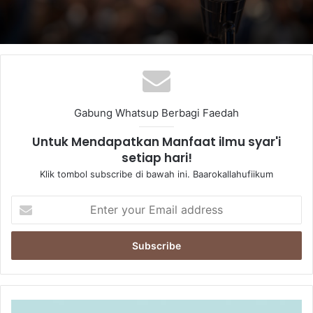
Gabung Whatsup Berbagi Faedah
Untuk Mendapatkan Manfaat ilmu syar'i
setiap hari!
Klik tombol subscribe di bawah ini. Baarokallahufiikum
E
n
t
e
r
y
o
u
P