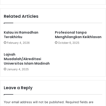
A
k
l
a
-
s
Related Articles
F
i
a
T
r
A
u
A
Kalau ini Ramadhan
Profesional tanpa
q
l
Terakhirku
Menghilangkan Keikhlasan
K
-
February 4, 2026
October 6, 2025
a
F
r
a
Lajnah
a
r
Muadalah/Akreditasi
n
u
Universitas Islam Madinah
g
q
January 4, 2025
l
:
e
T
w
u
a
n
Leave a Reply
s
g
g
u
Your email address will not be published.
Required fields are
l