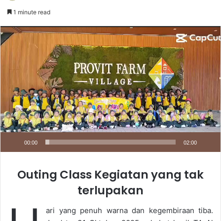
an
1 minute read
email
Video
Player
00:00
02:00
Outing Class Kegiatan yang tak
terlupakan
ari yang penuh warna dan kegembiraan tiba.