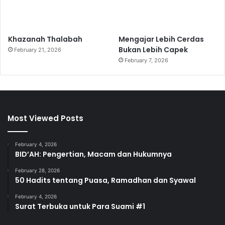
d
r
e
Khazanah Thalabah
Mengajar Lebih Cerdas
s
Bukan Lebih Capek
February 21, 2026
s
February 7, 2026
Most Viewed Posts
February 4, 2026
BID’AH: Pengertian, Macam dan Hukumnya
February 28, 2026
50 Hadits tentang Puasa, Ramadhan dan Syawal
February 4, 2026
Surat Terbuka untuk Para Suami #1