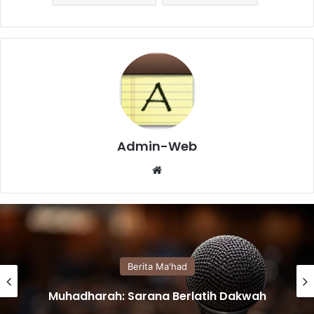
Admin-Web
We
bsi
te
Berita Ma'had
Ramadhan Mubarak Ceria TA Al-Faruq
Karanglewas