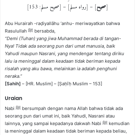
] – [رواه مسلم] – [صحيح مسلم: 153]
صحيح
[
Abu Hurairah -raḍiyallāhu ‘anhu- meriwayatkan bahwa
Rasulullah ﷺ bersabda,
“Demi (Tuhan) yang jiwa Muhammad berada di tangan-
Nya! Tidak ada seorang pun dari umat manusia, baik
Yahudi maupun Nasrani, yang mendengar tentang diriku
lalu ia meninggal dalam keadaan tidak beriman kepada
risalah yang aku bawa, melainkan ia adalah penghuni
neraka.”
[Sahih]
– [HR. Muslim] – [Ṣaḥīḥ Muslim – 153]
Uraian
Nabi ﷺ bersumpah dengan nama Allah bahwa tidak ada
seorang pun dari umat ini, baik Yahudi, Nasrani atau
lainnya, yang sampai kepadanya dakwah Nabi ﷺ kemudian
ia meninggal dalam keadaan tidak beriman kepada beliau,