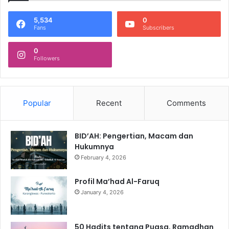
5,534
0
Fans
Subscribers
0
Followers
Popular
Recent
Comments
BID’AH: Pengertian, Macam dan
Hukumnya
February 4, 2026
Profil Ma’had Al-Faruq
January 4, 2026
50 Hadits tentang Puasa, Ramadhan