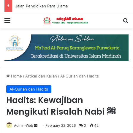
Menjadi Muslim yang Bermanfaat
Menu
Se
Home
/
Artikel dan Kajian
/
Al-Qur'an dan Hadits
Al-Qur'an dan Hadits
Hadits: Kewajiban
Mengikuti Risalah Nabi ﷺ
Send
Admin-Web
February 22, 2026
0
42
an