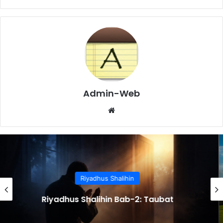
Admin-Web
Website
Riyadhus Shalihin
Riyadhus Shalihin Bab-1: Ikhlas dan
Menghadirkan Niat dalam Setiap
Perbuatan dan Ucapan