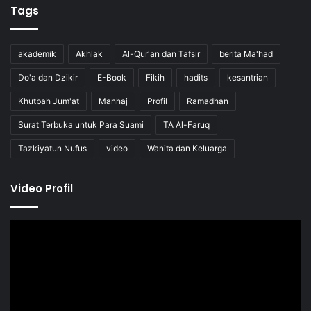
Tags
akademik
Akhlak
Al-Qur'an dan Tafsir
berita Ma'had
Do'a dan Dzikir
E-Book
Fikih
hadits
kesantrian
Khutbah Jum'at
Manhaj
Profil
Ramadhan
Surat Terbuka untuk Para Suami
TA Al-Faruq
Tazkiyatun Nufus
video
Wanita dan Keluarga
Video Profil