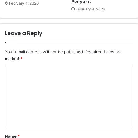
Penyakit
February 4, 2026
February 4, 2026
Leave a Reply
Your email address will not be published.
Required fields are
marked
*
C
o
m
m
e
n
t
*
Name
*