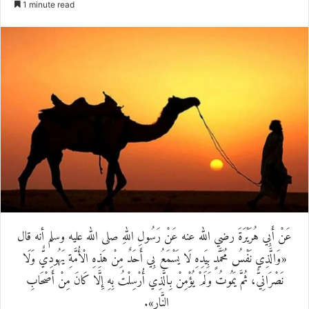
1 minute read
email
عَنْ أَبِي هُرَيْرَةَ رضي الله عنه عَنْ رَسُولِ اللهِ صلى الله عليه وسلم أنه قال
«وَالَّذِي نَفْسُ مُحَمَّدٍ بِيَدِهِ لَا يَسْمَعُ بِي أَحَدٌ مِنْ هَذِهِ الْأُمَّةِ يَهُودِيٌّ وَلَا
نَصْرَانِيٌّ، ثُمَّ يَمُوتُ وَلَمْ يُؤْمِنْ بِالَّذِي أُرْسِلْتُ بِهِ إِلَّا كَانَ مِنْ أَصْحَابِ
النَّارِ».