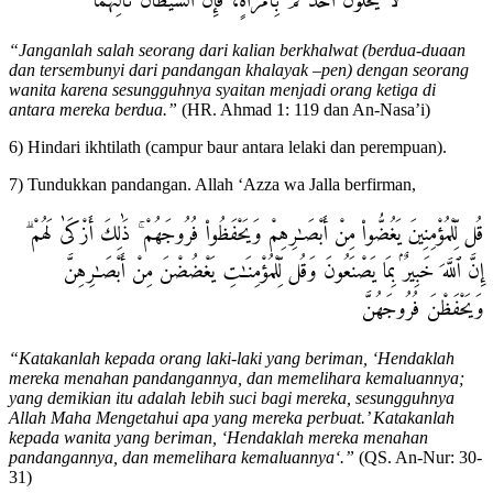
لَا يَخْلُوَنَّ أَحَدُكُمْ بِٱمْرَأَةٍ، فَإِنَّ ٱلشَّيْطَانَ ثَالِثُهُمَا
“Janganlah salah seorang dari kalian berkhalwat (berdua-duaan
dan tersembunyi dari pandangan khalayak –pen) dengan seorang
wanita karena sesungguhnya syaitan menjadi orang ketiga di
antara mereka berdua.”
(HR. Ahmad 1: 119 dan An-Nasa’i)
6) Hindari ikhtilath (campur baur antara lelaki dan perempuan).
7) Tundukkan pandangan. Allah ‘Azza wa Jalla berfirman,
قُل لِّلْمُؤْمِنِينَ يَغُضُّوا۟ مِنْ أَبْصَـٰرِهِمْ وَيَحْفَظُوا۟ فُرُوجَهُمْ ۚ ذَٰلِكَ أَزْكَىٰ لَهُمْ ۗ
إِنَّ ٱللَّهَ خَبِيرٌۢ بِمَا يَصْنَعُونَ وَقُل لِّلْمُؤْمِنَـٰتِ يَغْضُضْنَ مِنْ أَبْصَـٰرِهِنَّ
وَيَحْفَظْنَ فُرُوجَهُنَّ
“Katakanlah kepada orang laki-laki yang beriman, ‘Hendaklah
mereka menahan pandangannya, dan memelihara kemaluannya;
yang demikian itu adalah lebih suci bagi mereka, sesungguhnya
Allah Maha Mengetahui apa yang mereka perbuat.’ Katakanlah
kepada wanita yang beriman, ‘Hendaklah mereka menahan
pandangannya, dan memelihara kemaluannya‘.”
(QS. An-Nur: 30-
31)