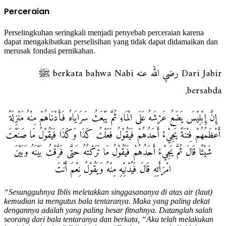
Perceraian
Perselingkuhan seringkali menjadi penyebab perceraian karena
dapat mengakibatkan perselisihan yang tidak dapat didamaikan dan
merusak fondasi pernikahan.
Dari Jabir رضي الله عنه berkata bahwa Nabi ﷺ
bersabda,
إِنَّ إِبْلِيْسَ يَضَعُ عَرْشَهُ عَلَى الْمَاءِ ثُمَّ يَبْعَثُ سَرَايَاهُ فَأَدْنَاهُمْ مِنْهُ مَنْزِلَةً
أَعْظَمُهُمْ فِتْنَةً يَجِيْءُ أَحَدُهُمْ فَيَقُوْلُ فَعَلْتُ كَذَا وَكَذَا فَيَقُوْلُ مَا صَنَعْتَ
شَيْئًا قَالَ ثُمَّ يَجِيْءُ أَحَدُهُمْ فَيَقُوْلُ مَا تَرَكْتُهُ حَتَّى فَرَّقْتُ بَيْنَهُ وَبَيْنَ
امْرَأَتِهِ قَالَ فَيُدْنِيْهِ مِنْهُ وَيَقُوْلُ نِعْمَ أَنْتَ
“Sesungguhnya Iblis meletakkan singgasananya di atas air (laut)
kemudian ia mengutus bala tentaranya. Maka yang paling dekat
dengannya adalah yang paling besar fitnahnya. Datanglah salah
seorang dari bala tentaranya dan berkata, “Aku telah melakukan