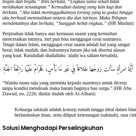
begini dan begitu.” Iblis berkata, “Engkau sama sekali tidak
melakukan sesuatupun.” Kemudian datang yang lain lagi dan
berkata, “Aku tidak meninggalkannya (orang yang ia goda) hingga
aku berhasil memisahkan antara dia dan istrinya. Maka Iblispun
mendekatinya dan berkata, “Sungguh hebat engkau.”
(HR Muslim)
Perpisahan tidak hanya atas kemauan suami yang kemudian
menceraikan istrinya, istri pun bisa menggugat cerai suaminya.
Tetapi dalam Islam, menggugat cerai suami adalah hal yang sangat
berat, tidak mudah, dan hukumnya haram jika tak disertai alasan
yang kuat. Rasulullah shallallahu ‘alaihi wa sallam bersabda,
أيُّما امرأةٍ سألت زوجَها طلاقاً فِي غَير مَا بَأْسٍ؛ فَحَرَامٌ عَلَيْهَا رَائِحَةُ الجَنَّةِ
“Wanita mana saja yang meminta kepada suaminya untuk dicerai
tanpa kondisi mendesak maka haram baginya bau surga.” (HR Abu
Dawud, no. 2226, dinilai shahih oleh Al-Albani)
Keluarga sakinah adalah konsep rumah tangga ideal dalam Isla
berlandaskan iman, serta diliputi ketenangan (sakinah), rasa 
Solusi Menghadapi Perselingkuhan