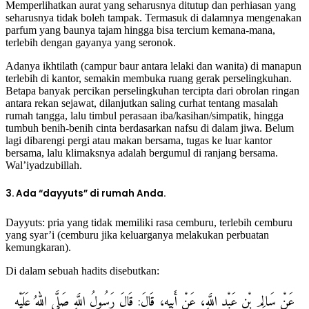
Memperlihatkan aurat yang seharusnya ditutup dan perhiasan yang
seharusnya tidak boleh tampak. Termasuk di dalamnya mengenakan
parfum yang baunya tajam hingga bisa tercium kemana-mana,
terlebih dengan gayanya yang seronok.
Adanya ikhtilath (campur baur antara lelaki dan wanita) di manapun
terlebih di kantor, semakin membuka ruang gerak perselingkuhan.
Betapa banyak percikan perselingkuhan tercipta dari obrolan ringan
antara rekan sejawat, dilanjutkan saling curhat tentang masalah
rumah tangga, lalu timbul perasaan iba/kasihan/simpatik, hingga
tumbuh benih-benih cinta berdasarkan nafsu di dalam jiwa. Belum
lagi dibarengi pergi atau makan bersama, tugas ke luar kantor
bersama, lalu klimaksnya adalah bergumul di ranjang bersama.
Wal’iyadzubillah.
3. Ada “dayyuts” di rumah Anda.
Dayyuts: pria yang tidak memiliki rasa cemburu, terlebih cemburu
yang syar’i (cemburu jika keluarganya melakukan perbuatan
kemungkaran).
Di dalam sebuah hadits disebutkan:
عَنْ سَالِمِ بْنِ عَبْدِ اللَّهِ، عَنْ أَبِيهِ، قَالَ: قَالَ رَسُولُ اللَّهِ صَلَّى اللهُ عَلَيْهِ