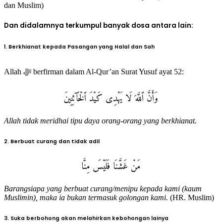
dan Muslim)
Dan didalamnya terkumpul banyak dosa antara lain:
1. Berkhianat kepada Pasangan yang Halal dan Sah
Allah ﷻ berfirman dalam Al-Qur’an Surat Yusuf ayat 52:
وَأَنَّ ٱللَّهَ لَا يَهْدِى كَيْدَ ٱلْخَآئِنِينَ
Allah tidak meridhai tipu daya orang-orang yang berkhianat.
2. Berbuat curang dan tidak adil
مَنْ غَشَّنَا فَلَيْسَ مِنَّا
Barangsiapa yang berbuat curang/menipu kepada kami (kaum
Muslimin), maka ia bukan termasuk golongan kami.
(HR. Muslim)
3. Suka berbohong akan melahirkan kebohongan lainya