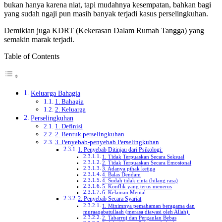
bukan hanya karena niat, tapi mudahnya kesempatan, bahkan bagi
yang sudah ngaji pun masih banyak terjadi kasus perselingkuhan.
Demikian juga KDRT (Kekerasan Dalam Rumah Tangga) yang
semakin marak terjadi.
Table of Contents
Keluarga Bahagia
1. Bahagia
2. Keluarga
Perselingkuhan
1. Definisi
2. Bentuk perselingkuhan
3. Penyebab-penyebab Perselingkuhan
1. Penyebab Ditinjau dari Psikologi:
1. Tidak Terpuaskan Secara Seksual
2. Tidak Terpuaskan Secara Emosional
3. Adanya pihak ketiga
4. Balas Dendam
4. Sudah tidak cinta (hilang rasa)
5. Konflik yang terus menerus
6. Kelainan Mental
2. Penyebab Secara Syariat
1. Minimnya pemahaman beragama dan
muraaqabatullaah (merasa diawasi oleh Allah).
2. Tabarruj dan Pergaulan Bebas