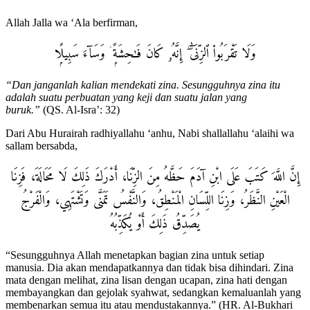
Allah Jalla wa ‘Ala berfirman,
وَلَا تَقْرَبُوا۟ ٱلزِّنَىٰٓ ۖ إِنَّهُۥ كَانَ فَـٰحِشَةًۭ ۛ وَسَآءَ سَبِيلًۭا
“Dan janganlah kalian mendekati zina. Sesungguhnya zina itu
adalah suatu perbuatan yang keji dan suatu jalan yang
buruk.”
(QS. Al-Isra’: 32)
Dari Abu Hurairah radhiyallahu ‘anhu, Nabi shallallahu ‘alaihi wa
sallam bersabda,
إِنَّ اللَّهَ كَتَبَ عَلَى ابْنِ آدَمَ حَظَّهُ مِنَ الزِّنَا، أَدْرَكَ ذَلِكَ لَا مَحَالَةَ، فَزِنَا
الْعَيْنِ النَّظَرُ، وَزِنَا اللِّسَانِ الْمَنْطِقُ، وَالنَّفْسُ تَمَنَّى وَتَشْتَهِي، وَالْفَرْجُ
يُصَدِّقُ ذَلِكَ أَوْ يُكَذِّبُهُ
“Sesungguhnya Allah menetapkan bagian zina untuk setiap
manusia. Dia akan mendapatkannya dan tidak bisa dihindari. Zina
mata dengan melihat, zina lisan dengan ucapan, zina hati dengan
membayangkan dan gejolak syahwat, sedangkan kemaluanlah yang
membenarkan semua itu atau mendustakannya.” (HR. Al-Bukhari