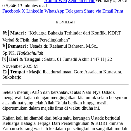
Admin-Web
Send an email
February 4, 2026
0
5,846
13 minutes read
Facebook
X
LinkedIn
WhatsApp
Telegram
Share via Email
Print
ʙɪꜱᴍɪʟʟᴀʜ
📚┃
Materi :
“Keluarga Bahagia Terhindar dari Konflik, KDRT
Verbal & Fisik, dan Perselingkuhan”
🎙┃
Pemateri :
Ustadz dr. Raehanul Bahraen, M.Sc.,
Sp.PK.
Hafidzahullah
🗓┃
Hari & Tanggal :
Sabtu, 01 Jumadil Akhir 1447 H | 22
November 2025 M
🕌┃
Tempat :
Masjid Ibaadurrahmaan Goro Assalaam Kartasura,
Sukoharjo.
S
etelah memuji Allâh dan bershalawat atas Nabi-Nya Ustadz
mengawali kajian dengan mengingatkan kita untuk selalu bersyukur
atas nikmat yang telah Allah Ta’ala berikan hingga masih
dipertemukan dalam majelis ilmu di waktu dhuha ini.
Kajian kali ini diambil dari buku saku karangan Ustadz berjudul
Keluarga Bahagia Terjaga Dari Perselingkuhan & KDRT dimana
Zaman sekarang wasilah ke dalam perselingkuhan sangatlah mudah