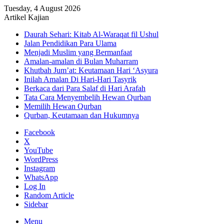
Tuesday, 4 August 2026
Artikel Kajian
Daurah Sehari: Kitab Al-Waraqat fil Ushul
Jalan Pendidikan Para Ulama
Menjadi Muslim yang Bermanfaat
Amalan-amalan di Bulan Muharram
Khutbah Jum’at: Keutamaan Hari ‘Asyura
Inilah Amalan Di Hari-Hari Tasyrik
Berkaca dari Para Salaf di Hari Arafah
Tata Cara Menyembelih Hewan Qurban
Memilih Hewan Qurban
Qurban, Keutamaan dan Hukumnya
Facebook
X
YouTube
WordPress
Instagram
WhatsApp
Log In
Random Article
Sidebar
Menu