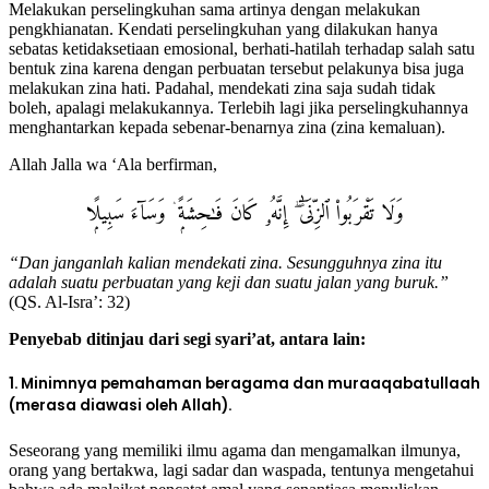
Melakukan perselingkuhan sama artinya dengan melakukan
pengkhianatan. Kendati perselingkuhan yang dilakukan hanya
sebatas ketidaksetiaan emosional, berhati-hatilah terhadap salah satu
bentuk zina karena dengan perbuatan tersebut pelakunya bisa juga
melakukan zina hati. Padahal, mendekati zina saja sudah tidak
boleh, apalagi melakukannya. Terlebih lagi jika perselingkuhannya
menghantarkan kepada sebenar-benarnya zina (zina kemaluan).
Allah Jalla wa ‘Ala berfirman,
وَلَا تَقْرَبُوا۟ ٱلزِّنَىٰٓ ۖ إِنَّهُۥ كَانَ فَـٰحِشَةًۭ ۛ وَسَآءَ سَبِيلًۭا
“Dan janganlah kalian mendekati zina. Sesungguhnya zina itu
adalah suatu perbuatan yang keji dan suatu jalan yang buruk.”
(QS. Al-Isra’: 32)
Penyebab ditinjau dari segi syari’at, antara lain:
1. Minimnya pemahaman beragama dan muraaqabatullaah
(merasa diawasi oleh Allah).
Seseorang yang memiliki ilmu agama dan mengamalkan ilmunya,
orang yang bertakwa, lagi sadar dan waspada, tentunya mengetahui