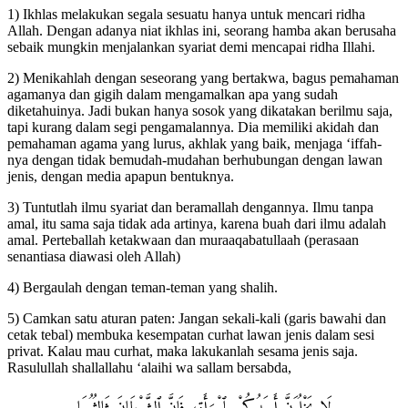
1) Ikhlas melakukan segala sesuatu hanya untuk mencari ridha
Allah. Dengan adanya niat ikhlas ini, seorang hamba akan berusaha
sebaik mungkin menjalankan syariat demi mencapai ridha Illahi.
2) Menikahlah dengan seseorang yang bertakwa, bagus pemahaman
agamanya dan gigih dalam mengamalkan apa yang sudah
diketahuinya. Jadi bukan hanya sosok yang dikatakan berilmu saja,
tapi kurang dalam segi pengamalannya. Dia memiliki akidah dan
pemahaman agama yang lurus, akhlak yang baik, menjaga ‘iffah-
nya dengan tidak bemudah-mudahan berhubungan dengan lawan
jenis, dengan media apapun bentuknya.
3) Tuntutlah ilmu syariat dan beramallah dengannya. Ilmu tanpa
amal, itu sama saja tidak ada artinya, karena buah dari ilmu adalah
amal. Perteballah ketakwaan dan muraaqabatullaah (perasaan
senantiasa diawasi oleh Allah)
4) Bergaulah dengan teman-teman yang shalih.
5) Camkan satu aturan paten: Jangan sekali-kali (garis bawahi dan
cetak tebal) membuka kesempatan curhat lawan jenis dalam sesi
privat. Kalau mau curhat, maka lakukanlah sesama jenis saja.
Rasulullah shallallahu ‘alaihi wa sallam bersabda,