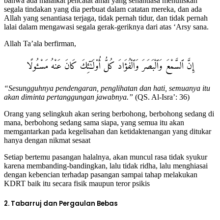
bahwa ada malaikat pencatat amal yang senantiasa menuliskan
segala tindakan yang dia perbuat dalam catatan mereka, dan ada
Allah yang senantiasa terjaga, tidak pernah tidur, dan tidak pernah
lalai dalam mengawasi segala gerak-geriknya dari atas ‘Arsy sana.
Allah Ta’ala berfirman,
إِنَّ ٱلسَّمْعَ وَٱلْبَصَرَ وَٱلْفُؤَادَ كُلُّ أُو۟لَـٰٓئِكَ كَانَ عَنْهُ مَسْـُٔولًا
“Sesungguhnya pendengaran, penglihatan dan hati, semuanya itu
akan diminta pertanggungan jawabnya.”
(QS. Al-Isra’: 36)
Orang yang selingkuh akan sering berbohong, berbohong sedang di
mana, berbohong sedang sama siapa, yang semua itu akan
memgantarkan pada kegelisahan dan ketidaktenangan yang ditukar
hanya dengan nikmat sesaat
Setiap bertemu pasangan halalnya, akan muncul rasa tidak syukur
karena membanding-bandingkan, lalu tidak ridha, lalu menghiasai
dengan kebencian terhadap pasangan sampai tahap melakukan
KDRT baik itu secara fisik maupun teror psikis
2. Tabarruj dan Pergaulan Bebas