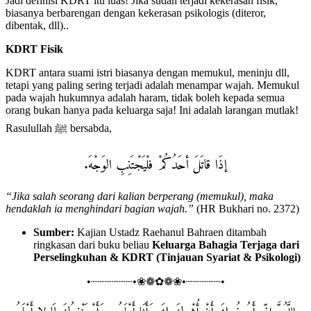
Jadi definisi KDRT itu luas! Jika sudah terjadi kekerasan fisik,
biasanya berbarengan dengan kekerasan psikologis (diteror,
dibentak, dll)..
KDRT Fisik
KDRT antara suami istri biasanya dengan memukul, meninju dll,
tetapi yang paling sering terjadi adalah menampar wajah. Memukul
pada wajah hukumnya adalah haram, tidak boleh kepada semua
orang bukan hanya pada keluarga saja! Ini adalah larangan mutlak!
Rasulullah ﷺ bersabda,
إذَا قاتَلَ أحَدُكُمْ فلْيَجْتَنِبِ الوَجْهَ.
“Jika salah seorang dari kalian berperang (memukul), maka
hendaklah ia menghindari bagian wajah.”
(HR Bukhari no. 2372)
Sumber:
Kajian Ustadz Raehanul Bahraen ditambah
ringkasan dari buku beliau
Keluarga Bahagia Terjaga dari
Perselingkuhan & KDRT (Tinjauan Syariat & Psikologi)
•┈┈┈┈┈┈•❀❁✿❁❀•┈┈┈┈┈•