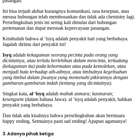
pasangan.
Ini bisa terjadi akibat kurangnya komunikasi, rasa kesepian, atau
merasa hubungan telah membosankan dan tidak ada chemistry lagi.
Perselingkuhan jenis ini sering kali dimulai dari hubungan
pertemanan dan dapat merusak kepercayaan pasangan.
Ketahuilah bahwa al ‘isyq adalah penyakit hati yang berbahaya.
Jagalah dirimu dari penyakit ini!
Isyq
adalah
kekaguman seorang pecinta pada orang yang
dicintainya, atau terlalu berlebihan dalam mencinta, terkadang
(kekaguman itu) pada kehormatan atau pada kemolekan, atau
menjadi buta terhadap aib-aibnya, atau timbulnya kegelisahan
yang timbul dalam jiwanya yang memenuhi pikirannya dengan
gambaran-gambaran indah (tentang yang dicintainya).
Singkat kata,
al ‘isyq
adalah
mabuk asmara; kasmaran;
kesengsem
(dalam bahasa Jawa). al ‘isyq adalah penyakit, bahkan
penyakit yang berbahaya.
Dan tidak ada kisahnya bahwa perselingkuhan akan bermuara
happy ending, Semuanya pasti sad ending! Apapun agamanya!
3. Adanya pihak ketiga