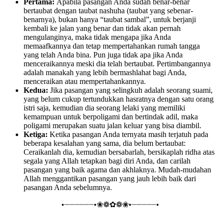
Pertama:
Apabila pasangan Anda sudah benar-benar
bertaubat dengan taubat nashuha (taubat yang sebenar-
benarnya), bukan hanya “taubat sambal”, untuk berjanji
kembali ke jalan yang benar dan tidak akan pernah
mengulanginya, maka tidak mengapa jika Anda
memaafkannya dan tetap mempertahankan rumah tangga
yang telah Anda bina. Pun juga tidak apa jika Anda
menceraikannya meski dia telah bertaubat. Pertimbangannya
adalah manakah yang lebih bermashlahat bagi Anda,
menceraikan atau mempertahankannya.
Kedua:
Jika pasangan yang selingkuh adalah seorang suami,
yang belum cukup tertundukkan hasratnya dengan satu orang
istri saja, kemudian dia seorang lelaki yang memiliki
kemampuan untuk berpoligami dan bertindak adil, maka
poligami merupakan suatu jalan keluar yang bisa diambil.
Ketiga:
Ketika pasangan Anda ternyata masih terjatuh pada
beberapa kesalahan yang sama, dia belum bertaubat:
Ceraikanlah dia, kemudian bersabarlah, bersikaplah ridha atas
segala yang Allah tetapkan bagi diri Anda, dan carilah
pasangan yang baik agama dan akhlaknya. Mudah-mudahan
Allah menggantikan pasangan yang jauh lebih baik dari
pasangan Anda sebelumnya.
•┈┈┈┈┈┈•❀❁✿❁❀•┈┈┈┈┈•