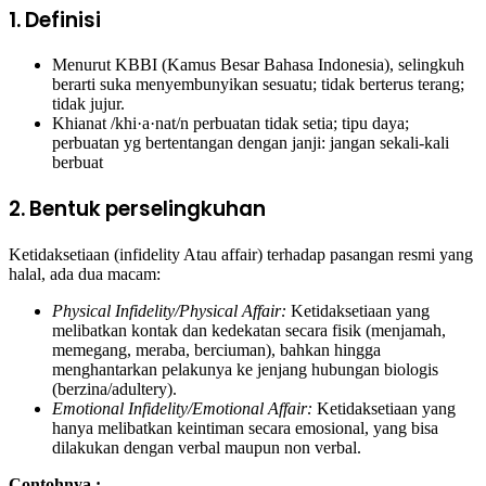
1. Definisi
Menurut KBBI (Kamus Besar Bahasa Indonesia), selingkuh
berarti suka menyembunyikan sesuatu; tidak berterus terang;
tidak jujur.
Khianat /khi·a·nat/n perbuatan tidak setia; tipu daya;
perbuatan yg bertentangan dengan janji: jangan sekali-kali
berbuat
2. Bentuk perselingkuhan
Ketidaksetiaan (infidelity Atau affair) terhadap pasangan resmi yang
halal, ada dua macam:
Physical Infidelity/Physical Affair:
Ketidaksetiaan yang
melibatkan kontak dan kedekatan secara fisik (menjamah,
memegang, meraba, berciuman), bahkan hingga
menghantarkan pelakunya ke jenjang hubungan biologis
(berzina/adultery).
Emotional Infidelity/Emotional Affair:
Ketidaksetiaan yang
hanya melibatkan keintiman secara emosional, yang bisa
dilakukan dengan verbal maupun non verbal.
Contohnya :