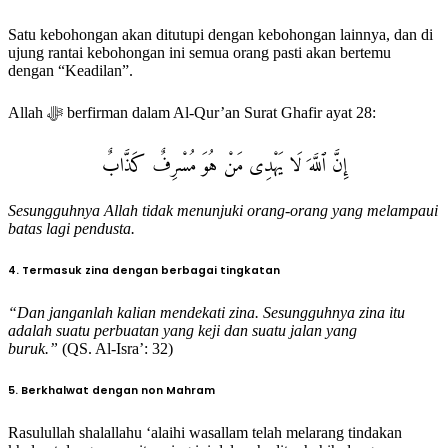
Satu kebohongan akan ditutupi dengan kebohongan lainnya, dan di
ujung rantai kebohongan ini semua orang pasti akan bertemu
dengan “Keadilan”.
Allah ﷻ berfirman dalam Al-Qur’an Surat Ghafir ayat 28:
إِنَّ ٱللَّهَ لَا يَهْدِى مَنْ هُوَ مُسْرِفٌ كَذَّابٌ
Sesungguhnya Allah tidak menunjuki orang-orang yang melampaui
batas lagi pendusta.
4. Termasuk zina dengan berbagai tingkatan
“Dan janganlah kalian mendekati zina. Sesungguhnya zina itu
adalah suatu perbuatan yang keji dan suatu jalan yang
buruk.”
(QS. Al-Isra’: 32)
5. Berkhalwat dengan non Mahram
Rasulullah shalallahu ‘alaihi wasallam telah melarang tindakan