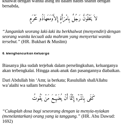
khalwat dengan wanita asing ini dalam hadits shahih dengan
bersabda,
لاَ يَخْلُوَنَّ رَجُلٌ بِامْرَأَةٍ إِلاَّوَمَعَهاَذُو مَحْرَمٍ
“Janganlah seorang laki-laki itu berkhalwat (menyendiri) dengan
seorang wanita kecuali ada mahram yang menyertai wanita
tersebut.”
(HR. Bukhari & Muslim)
6. Menghancurkan Keluarga
Biasanya jika sudah terjebak dalam perselingkuhan, keluarganya
akan terbengkalai. Hingga anak-anak dan pasangannya diabaikan.
Dari Abdullah bin ‘Amr, ia berkata; Rasulullah shallAllahu
wa’alaihi wa sallam bersabda:
كَفَى بِالْمَرْءِ إِثْمًا أَنْ يُضَيِّعَ مَنْ يَقُوتُ
“Cukuplah dosa bagi seseorang dengan ia menyia-nyiakan
(menelantarkan) orang yang ia tanggung.”
(HR. Abu Dawud:
1692)