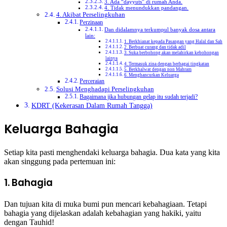
3. Ada “dayyuts” di rumah Anda.
4. Tidak menundukkan pandangan.
4. Akibat Perselingkuhan
Perzinaan
Dan didalamnya terkumpul banyak dosa antara
lain:
1. Berkhianat kepada Pasangan yang Halal dan Sah
2. Berbuat curang dan tidak adil
3. Suka berbohong akan melahirkan kebohongan
lainya
4. Termasuk zina dengan berbagai tingkatan
5. Berkhalwat dengan non Mahram
6. Menghancurkan Keluarga
Perceraian
Solusi Menghadapi Perselingkuhan
Bagaimana jika hubungan gelap itu sudah terjadi?
KDRT (Kekerasan Dalam Rumah Tangga)
Keluarga Bahagia
Setiap kita pasti menghendaki keluarga bahagia. Dua kata yang kita
akan singgung pada pertemuan ini:
1. Bahagia
Dan tujuan kita di muka bumi pun mencari kebahagiaan. Tetapi
bahagia yang dijelaskan adalah kebahagian yang hakiki, yaitu
dengan Tauhid!