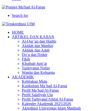
Search for
HOME
ARTIKEL DAN KAJIAN
Al-Qur’an dan Hadits
Akidah dan Manhaj
Akhlak dan Adab
Do’a dan Dzikir
Fikih
Khutbah Jum’at
Tazkiyatun Nufus
Wanita dan Keluarga
AKADEMIK
Kebijakan Mutu
Kurikulum Ma’had Al-Faruq
Profil Ma’had Al-Faruq
Profil Salafiyah Ula
Profil Tarbiyatul Athfal Al-Faruq
Kalender Akademik 2025/2026
Akreditasi Universitas Islam Madinah