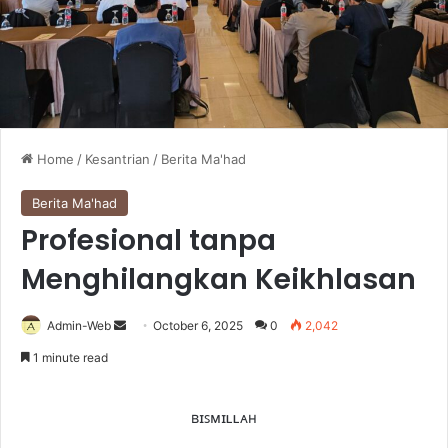
Home
/
Kesantrian
/
Berita Ma'had
Berita Ma'had
Profesional tanpa
Menghilangkan Keikhlasan
Admin-Web
S
October 6, 2025
0
2,042
e
1 minute read
n
d
ʙɪꜱᴍɪʟʟᴀʜ
a
n