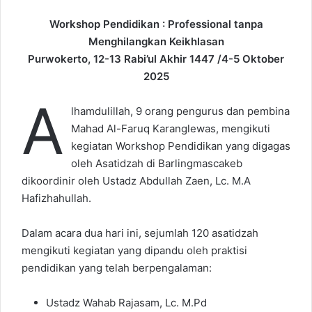
e
Workshop Pendidikan : Professional tanpa
m
Menghilangkan Keikhlasan
a
Purwokerto, 12-13 Rabi’ul Akhir 1447 /4-5 Oktober
i
2025
l
A
lhamdulillah, 9 orang pengurus dan pembina
Mahad Al-Faruq Karanglewas, mengikuti
kegiatan Workshop Pendidikan yang digagas
oleh Asatidzah di Barlingmascakeb
dikoordinir oleh Ustadz Abdullah Zaen, Lc. M.A
Hafizhahullah.
Dalam acara dua hari ini, sejumlah 120 asatidzah
mengikuti kegiatan yang dipandu oleh praktisi
pendidikan yang telah berpengalaman:
Ustadz Wahab Rajasam, Lc. M.Pd