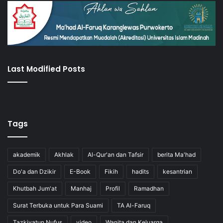
Last Modified Posts
Tags
akademik
Akhlak
Al-Qur'an dan Tafsir
berita Ma'had
Do'a dan Dzikir
E-Book
Fikih
hadits
kesantrian
Khutbah Jum'at
Manhaj
Profil
Ramadhan
Surat Terbuka untuk Para Suami
TA Al-Faruq
Tazkiyatun Nufus
video
Wanita dan Keluarga