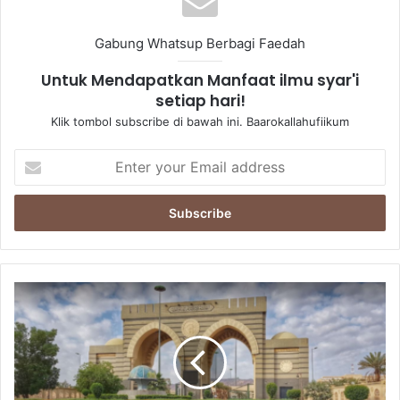
Gabung Whatsup Berbagi Faedah
Untuk Mendapatkan Manfaat ilmu syar'i
setiap hari!
Klik tombol subscribe di bawah ini. Baarokallahufiikum
E
n
t
e
r
y
o
u
L
r
a
E
j
m
n
a
a
i
h