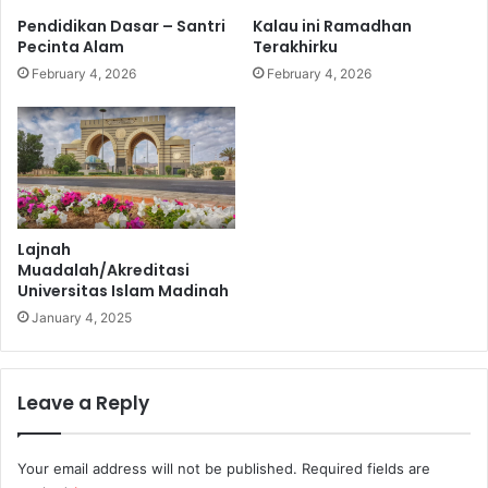
v
a
Pendidikan Dasar – Santri
Kalau ini Ramadhan
e
r
Pecinta Alam
Terakhirku
r
u
February 4, 2026
February 4, 2026
s
q
i
t
a
s
I
s
Lajnah
l
Muadalah/Akreditasi
a
Universitas Islam Madinah
m
M
January 4, 2025
a
d
i
Leave a Reply
n
a
h
Your email address will not be published.
Required fields are