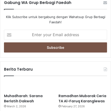
Gabung WA Grup Berbagi Faedah
Klik Subscribe untuk bergabung dengan Wahatsup Grup Berbagi
Faedah!
E
n
t
e
r
y
o
u
Berita Terbaru
r
E
m
a
i
Muhadharah: Sarana
Ramadhan Mubarak Ceria
l
Berlatih Dakwah
TA Al-Faruq Karanglewas
a
March 2, 2026
February 27, 2026
d