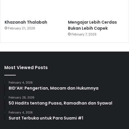
d
r
e
Khazanah Thalabah
Mengajar Lebih Cerdas
s
Bukan Lebih Capek
February 21, 2026
s
February 7, 2026
Most Viewed Posts
February 4, 2026
BID’AH: Pengertian, Macam dan Hukumnya
February 28, 2026
50 Hadits tentang Puasa, Ramadhan dan Syawal
February 4, 2026
Surat Terbuka untuk Para Suami #1