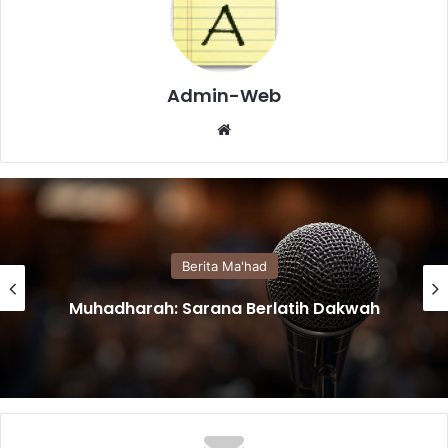
Admin-Web
We
bsi
te
Berita Ma'had
Ramadhan Mubarak Ceria TA Al-Faruq
Karanglewas