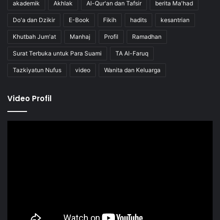
akademik
Akhlak
Al-Qur'an dan Tafsir
berita Ma'had
Do'a dan Dzikir
E-Book
Fikih
hadits
kesantrian
Khutbah Jum'at
Manhaj
Profil
Ramadhan
Surat Terbuka untuk Para Suami
TA Al-Faruq
Tazkiyatun Nufus
video
Wanita dan Keluarga
Video Profil