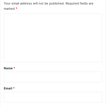
Your email address will not be published.
Required fields are
marked
*
C
o
m
m
e
n
t
*
Name
*
Email
*