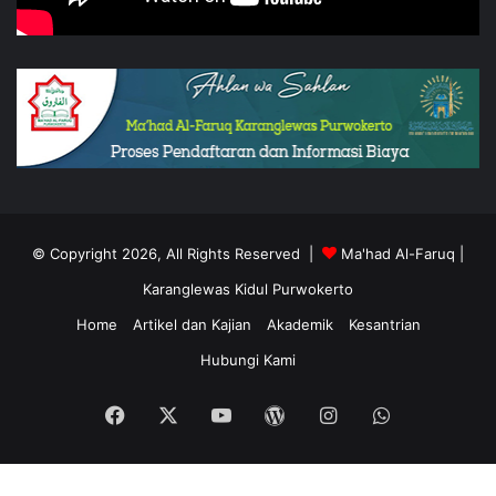
© Copyright 2026, All Rights Reserved |
Ma'had Al-Faruq
|
Karanglewas Kidul
Purwokerto
Home
Artikel dan Kajian
Akademik
Kesantrian
Hubungi Kami
Facebook
X
YouTube
WordPress
Instagram
WhatsApp