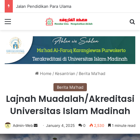
Jalan Pendidikan Para Ulama
Menu
Se
Home
/
Kesantrian
/
Berita Ma'had
Berita Ma'had
Lajnah Muadalah/Akreditasi
Universitas Islam Madinah
Send
Admin-Web
January 4, 2025
0
2,530
1 minute read
an